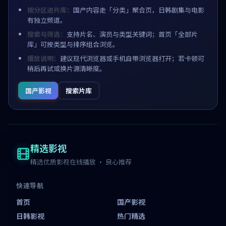
按分区进片库：
国产内容走「分类」聚合页，日韩剧集与电影
有独立频道。
搜索与筛选：
支持片名、演员与类型关键词；首页「全部片
库」可按类型与排序组合浏览。
播放说明：
建议现代浏览器或手机自带浏览器打开；若卡顿可
稍后再试或换片源清晰度。
国产影视
搜索片库
精选影视
精选优质影视在线播放 · 良心推荐
快速导航
首页
国产影视
日韩影视
热门精选