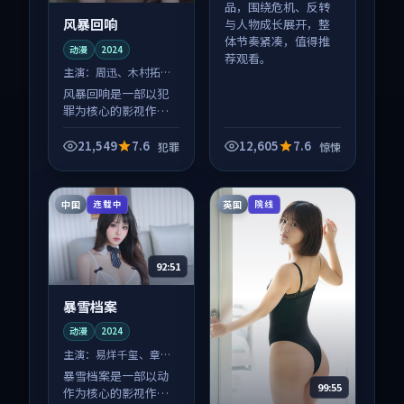
品，围绕危机、反转
风暴回响
与人物成长展开，整
体节奏紧凑，值得推
动漫
2024
荐观看。
主演：
周迅、木村拓哉
等
风暴回响是一部以犯
罪为核心的影视作
品，围绕危机、反转
与人物成长展开，整
21,549
7.6
12,605
7.6
犯罪
惊悚
体节奏紧凑，值得推
荐观看。
中国
英国
连载中
院线
92:51
暴雪档案
动漫
2024
主演：
易烊千玺、章子
怡 等
暴雪档案是一部以动
99:55
作为核心的影视作