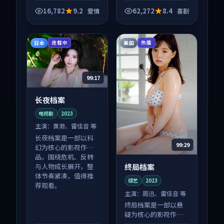
品，围绕危机、反转
与人物成长展开，整
16,782
9.2
62,272
8.4
爱情
喜剧
体节奏紧凑，值得推
荐观看。
日本
美国
连载中
热播
99:17
长夜档案
电视剧
2023
主演：
黄渤、雷佳音 等
长夜档案是一部以科
99:29
幻为核心的影视作
品，围绕危机、反转
终局档案
与人物成长展开，整
体节奏紧凑，值得推
综艺
2023
荐观看。
主演：
周迅、雷佳音 等
终局档案是一部以悬
疑为核心的影视作
品，围绕危机、反转