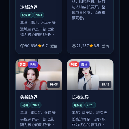
品，围绕危机、反转
迷城边界
与人物成长展开，整
体节奏紧凑，值得推
纪录片
2023
荐观看。
主演：
周迅、河正宇 等
迷城边界是一部以爱
情为核心的影视作
品，围绕危机、反转
与人物成长展开，整
90,636
6.7
21,257
8.5
爱情
爱情
体节奏紧凑，值得推
荐观看。
韩国
韩国
院线
院线
99:08
99:43
失控边界
长夜边界
动漫
2023
电视剧
2023
主演：
雷佳音、张译 等
主演：
章子怡、汤唯 等
失控边界是一部以悬
长夜边界是一部以犯
疑为核心的影视作
罪为核心的影视作