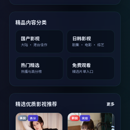
精品内容分类
国产影视
日韩影视
大陆 · 港台佳作
剧集 · 电影 · 综艺
热门精选
免费观看
热播与高分榜
精选片单入口
精选优质影视推荐
更多
美国
韩国
高分
完结