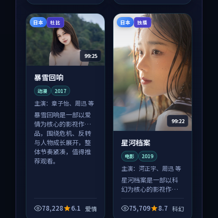
荐观看。
荐观看。
日本
日本
杜比
独播
99:25
暴雪回响
动漫
2017
主演：
章子怡、周迅 等
暴雪回响是一部以爱
99:22
情为核心的影视作
品，围绕危机、反转
星河档案
与人物成长展开，整
体节奏紧凑，值得推
电影
2019
荐观看。
主演：
河正宇、周迅 等
星河档案是一部以科
幻为核心的影视作
品，围绕危机、反转
与人物成长展开，整
78,228
6.1
75,709
8.7
爱情
科幻
体节奏紧凑，值得推