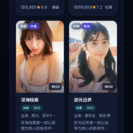
品，围绕危机、反转
品，围绕危机、反转
与人物成长展开，整
与人物成长展开，整
5,803
8.6
59,859
7.2
悬疑
犯罪
体节奏紧凑，值得推
体节奏紧凑，值得推
荐观看。
荐观看。
英国
中国
热播
院线
99:13
99:30
深海档案
逆光边界
动漫
2023
动漫
2023
主演：
周迅、易烊千玺
主演：
雷佳音、黄渤 等
等
深海档案是一部以爱
逆光边界是一部以战
情为核心的影视作
争为核心的影视作