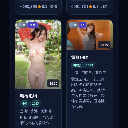
品，围绕危机、反转
品，围绕危机、反转
与人物成长展开，整
与人物成长展开，整
90,393
6.1
91,184
6.7
爱情
战争
体节奏紧凑，值得推
体节奏紧凑，值得推
荐观看。
荐观看。
中国
中国
热播
4K
99:27
霓虹回响
电视剧
2023
主演：
河正宇、黄渤 等
霓虹回响是一部以喜
99:50
剧为核心的影视作
品，围绕危机、反转
断桥追缉
与人物成长展开，整
体节奏紧凑，值得推
电影
2023
荐观看。
主演：
沈腾、黄渤 等
断桥追缉是一部以爱
情为核心的影视作