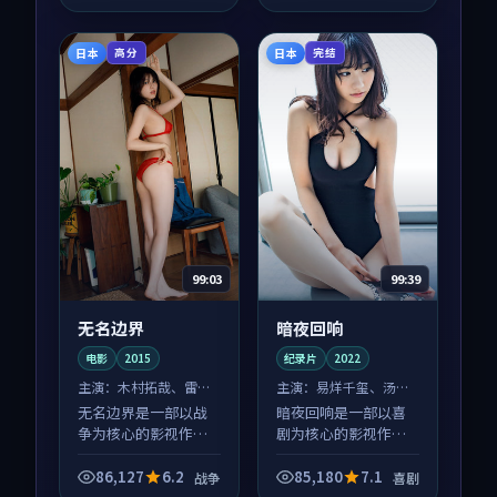
体节奏紧凑，值得推
荐观看。
日本
日本
高分
完结
99:03
99:39
无名边界
暗夜回响
电影
2015
纪录片
2022
主演：
木村拓哉、雷佳
主演：
易烊千玺、汤唯
音 等
等
无名边界是一部以战
暗夜回响是一部以喜
争为核心的影视作
剧为核心的影视作
品，围绕危机、反转
品，围绕危机、反转
与人物成长展开，整
与人物成长展开，整
86,127
6.2
85,180
7.1
战争
喜剧
体节奏紧凑，值得推
体节奏紧凑，值得推