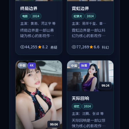
终局边界
霓虹边界
电影
2024
纪录片
2024
主演：
黄渤、河正宇 等
主演：
易烊千玺、章子
怡 等
终局边界是一部以悬
霓虹边界是一部以科
疑为核心的影视作
幻为核心的影视作
品，围绕危机、反转
品，围绕危机、反转
与人物成长展开，整
与人物成长展开，整
44,255
8.2
77,269
6.6
悬疑
科幻
体节奏紧凑，值得推
体节奏紧凑，值得推
荐观看。
荐观看。
中国
中国
4K
独播
99:24
天际回响
综艺
2024
主演：
沈腾、张译 等
天际回响是一部以惊
99:04
悚为核心的影视作