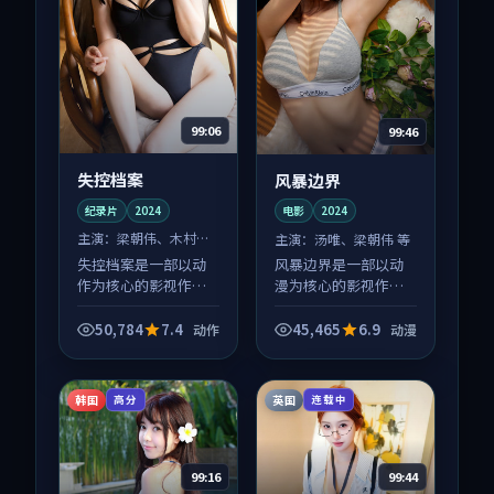
99:06
99:46
失控档案
风暴边界
纪录片
2024
电影
2024
主演：
梁朝伟、木村拓
主演：
汤唯、梁朝伟 等
哉 等
失控档案是一部以动
风暴边界是一部以动
作为核心的影视作
漫为核心的影视作
品，围绕危机、反转
品，围绕危机、反转
与人物成长展开，整
与人物成长展开，整
50,784
7.4
45,465
6.9
动作
动漫
体节奏紧凑，值得推
体节奏紧凑，值得推
荐观看。
荐观看。
韩国
英国
高分
连载中
99:16
99:44